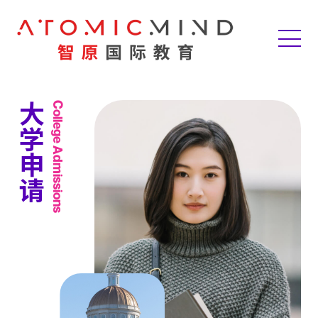
Skip
to
content
大学申请
College Admissions