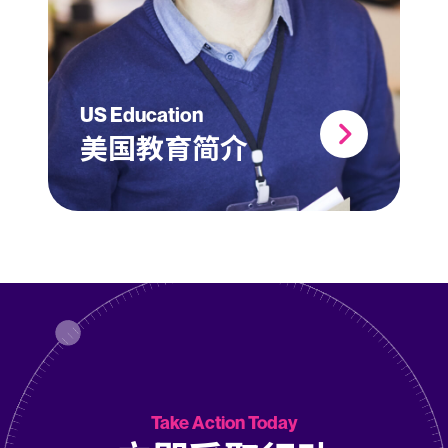
US Education
美国教育简介
Take Action Today